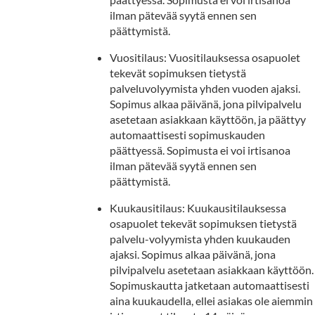
ilman pätevää syytä ennen sen
päättymistä.
Vuositilaus: Vuositilauksessa osapuolet
tekevät sopimuksen tietystä
palveluvolyymista yhden vuoden ajaksi.
Sopimus alkaa päivänä, jona pilvipalvelu
asetetaan asiakkaan käyttöön, ja päättyy
automaattisesti sopimuskauden
päättyessä. Sopimusta ei voi irtisanoa
ilman pätevää syytä ennen sen
päättymistä.
Kuukausitilaus: Kuukausitilauksessa
osapuolet tekevät sopimuksen tietystä
palvelu-volyymista yhden kuukauden
ajaksi. Sopimus alkaa päivänä, jona
pilvipalvelu asetetaan asiakkaan käyttöön.
Sopimuskautta jatketaan automaattisesti
aina kuukaudella, ellei asiakas ole aiemmin