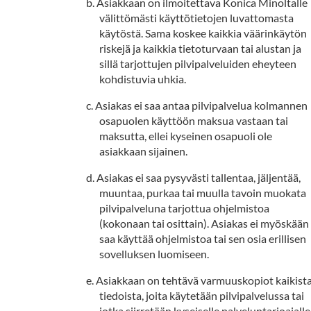
Asiakkaan on ilmoitettava Konica Minoltalle
välittömästi käyttötietojen luvattomasta
käytöstä. Sama koskee kaikkia väärinkäytön
riskejä ja kaikkia tietoturvaan tai alustan ja
sillä tarjottujen pilvipalveluiden eheyteen
kohdistuvia uhkia.
Asiakas ei saa antaa pilvipalvelua kolmannen
osapuolen käyttöön maksua vastaan tai
maksutta, ellei kyseinen osapuoli ole
asiakkaan sijainen.
Asiakas ei saa pysyvästi tallentaa, jäljentää,
muuntaa, purkaa tai muulla tavoin muokata
pilvipalveluna tarjottua ohjelmistoa
(kokonaan tai osittain). Asiakas ei myöskään
saa käyttää ohjelmistoa tai sen osia erillisen
sovelluksen luomiseen.
Asiakkaan on tehtävä varmuuskopiot kaikist
tiedoista, joita käytetään pilvipalvelussa tai
jotka siirretään kyseiselle palveluntarjoajalle