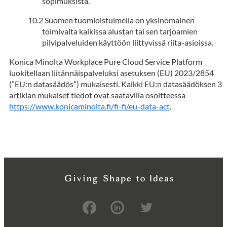
sopimuksista.
Suomen tuomioistuimella on yksinomainen
toimivalta kaikissa alustan tai sen tarjoamien
pilvipalveluiden käyttöön liittyvissä riita-asioissa.
Konica Minolta Workplace Pure Cloud Service Platform
luokitellaan liitännäispalveluksi asetuksen (EU) 2023/2854
(”EU:n datasäädös”) mukaisesti. Kaikki EU:n datasäädöksen 3
artiklan mukaiset tiedot ovat saatavilla osoitteessa
https://www.konicaminolta.fi/fi-fi/eu-data-act
.