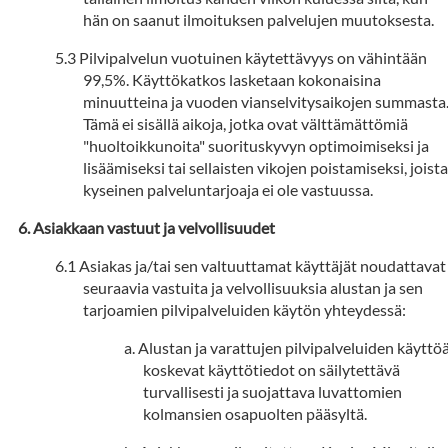
hän on saanut ilmoituksen palvelujen muutoksesta.
Pilvipalvelun vuotuinen käytettävyys on vähintään
99,5%. Käyttökatkos lasketaan kokonaisina
minuutteina ja vuoden vianselvitysaikojen summasta
Tämä ei sisällä aikoja, jotka ovat välttämättömiä
"huoltoikkunoita" suorituskyvyn optimoimiseksi ja
lisäämiseksi tai sellaisten vikojen poistamiseksi, joista
kyseinen palveluntarjoaja ei ole vastuussa.
Asiakkaan vastuut ja velvollisuudet
Asiakas ja/tai sen valtuuttamat käyttäjät noudattavat
seuraavia vastuita ja velvollisuuksia alustan ja sen
tarjoamien pilvipalveluiden käytön yhteydessä:
Alustan ja varattujen pilvipalveluiden käyttö
koskevat käyttötiedot on säilytettävä
turvallisesti ja suojattava luvattomien
kolmansien osapuolten pääsyltä.