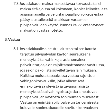
Jos asiakas ei maksa maksettavaa korvausta tai ei
maksa sitä ajoissa tai kokonaan, Konica Minoltalla tai
asianomaisella palveluntarjoajalla on oikeus estää
pääsy alustalle sekä asiakkaan varaamien
pilvipalveluiden käyttö, kunnes kaikki erääntyneet
maksut on vastaanotettu.
Vastuu
Jos asiakkaalle aiheutuu alustan tai sen kautta
tarjotun pilvipalvelun käytön seurauksena
menetyksiä tai vahinkoja, asianomainen
palveluntarjoaja on rajoittamattomassa vastuussa,
jos se on pakollista sovellettavan lain mukaan.
Kaikissa muissa tapauksissa vastuu rajoittuu
vahingonkorvauksiin, jotka aiheutuvat
ennakoitavissa olevista ja tavanomaisista
menetyksistä tai vahingoista, jotka aiheutuvat
pilvipalvelujen käytöstä sopimuksen mukaisesti.
Vastuu on enintään pilvipalvelun tarjoamisesta
kuluvalle sopimuskaudelle sovitun korvauksen