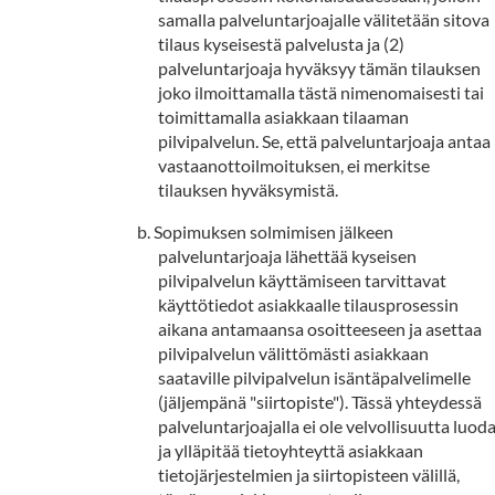
samalla palveluntarjoajalle välitetään sitova
tilaus kyseisestä palvelusta ja (2)
palveluntarjoaja hyväksyy tämän tilauksen
joko ilmoittamalla tästä nimenomaisesti tai
toimittamalla asiakkaan tilaaman
pilvipalvelun. Se, että palveluntarjoaja antaa
vastaanottoilmoituksen, ei merkitse
tilauksen hyväksymistä.
Sopimuksen solmimisen jälkeen
palveluntarjoaja lähettää kyseisen
pilvipalvelun käyttämiseen tarvittavat
käyttötiedot asiakkaalle tilausprosessin
aikana antamaansa osoitteeseen ja asettaa
pilvipalvelun välittömästi asiakkaan
saataville pilvipalvelun isäntäpalvelimelle
(jäljempänä "siirtopiste"). Tässä yhteydessä
palveluntarjoajalla ei ole velvollisuutta luod
ja ylläpitää tietoyhteyttä asiakkaan
tietojärjestelmien ja siirtopisteen välillä,