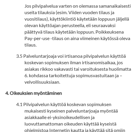
Jos pilvipalvelua varten on olemassa samanaikaisesti
useita tilauksia (esim. Viiden vuoden tilaus ja
vuositilaus), käyttökiintiö käytetään loppuun jäljellä
olevan käyttöajan perusteella, eli seuraavaksi
päättyvä tilaus käytetään loppuun. Poikkeuksena
Pay-per-use -tilaus on aina viimeinen käytössä oleva
tilaus.
Palveluntarjoaja voi irtisanoa pilvipalvelun käyttöä
koskevan sopimuksen ilman irtisanomisaikaa, jos
asiakas rikkoo vakavasti tai varoituksesta huolimatta
6. kohdassa tarkoitettuja sopimusvastuitaan ja –
velvollisuuksiaan.
Oikeuksien myöntäminen
Pilvipalvelun käyttöä koskevan sopimuksen
mukaisesti kyseinen palveluntarjoaja myöntää
asiakkaalle ei-yksinoikeudellisen ja
luovuttamattoman oikeuden käyttää kyseistä
ohjelmistoa Internetin kautta ja käyttää sitä omiin