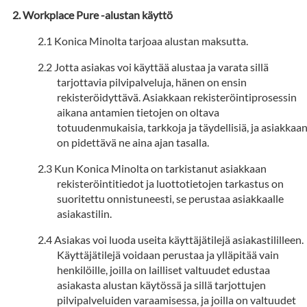
Workplace Pure -alustan käyttö
Konica Minolta tarjoaa alustan maksutta.
Jotta asiakas voi käyttää alustaa ja varata sillä
tarjottavia pilvipalveluja, hänen on ensin
rekisteröidyttävä. Asiakkaan rekisteröintiprosessin
aikana antamien tietojen on oltava
totuudenmukaisia, tarkkoja ja täydellisiä, ja asiakkaa
on pidettävä ne aina ajan tasalla.
Kun Konica Minolta on tarkistanut asiakkaan
rekisteröintitiedot ja luottotietojen tarkastus on
suoritettu onnistuneesti, se perustaa asiakkaalle
asiakastilin.
Asiakas voi luoda useita käyttäjätilejä asiakastililleen.
Käyttäjätilejä voidaan perustaa ja ylläpitää vain
henkilöille, joilla on lailliset valtuudet edustaa
asiakasta alustan käytössä ja sillä tarjottujen
pilvipalveluiden varaamisessa, ja joilla on valtuudet