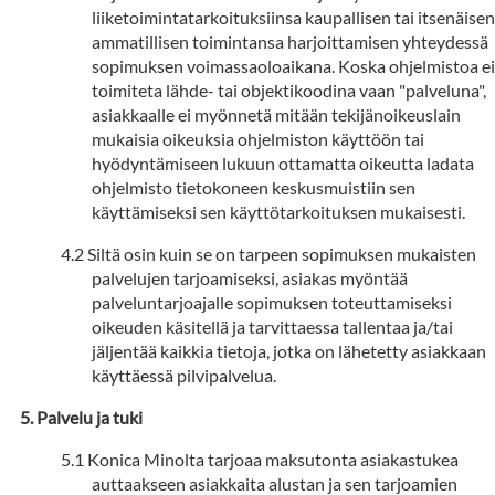
liiketoimintatarkoituksiinsa kaupallisen tai itsenäisen
ammatillisen toimintansa harjoittamisen yhteydessä
sopimuksen voimassaoloaikana. Koska ohjelmistoa ei
toimiteta lähde- tai objektikoodina vaan "palveluna",
asiakkaalle ei myönnetä mitään tekijänoikeuslain
mukaisia oikeuksia ohjelmiston käyttöön tai
hyödyntämiseen lukuun ottamatta oikeutta ladata
ohjelmisto tietokoneen keskusmuistiin sen
käyttämiseksi sen käyttötarkoituksen mukaisesti.
Siltä osin kuin se on tarpeen sopimuksen mukaisten
palvelujen tarjoamiseksi, asiakas myöntää
palveluntarjoajalle sopimuksen toteuttamiseksi
oikeuden käsitellä ja tarvittaessa tallentaa ja/tai
jäljentää kaikkia tietoja, jotka on lähetetty asiakkaan
käyttäessä pilvipalvelua.
Palvelu ja tuki
Konica Minolta tarjoaa maksutonta asiakastukea
auttaakseen asiakkaita alustan ja sen tarjoamien