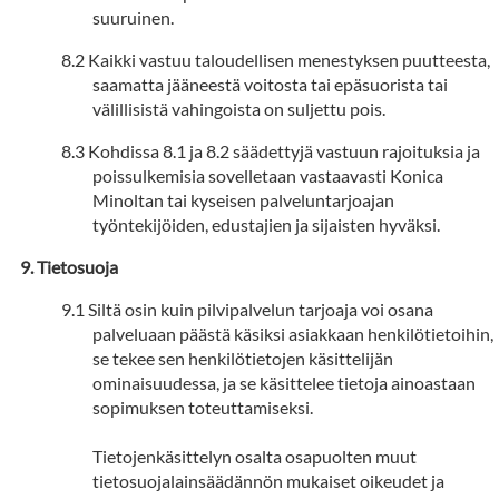
suuruinen.
Kaikki vastuu taloudellisen menestyksen puutteesta,
saamatta jääneestä voitosta tai epäsuorista tai
välillisistä vahingoista on suljettu pois.
Kohdissa 8.1 ja 8.2 säädettyjä vastuun rajoituksia ja
poissulkemisia sovelletaan vastaavasti Konica
Minoltan tai kyseisen palveluntarjoajan
työntekijöiden, edustajien ja sijaisten hyväksi.
Tietosuoja
Siltä osin kuin pilvipalvelun tarjoaja voi osana
palveluaan päästä käsiksi asiakkaan henkilötietoihin,
se tekee sen henkilötietojen käsittelijän
ominaisuudessa, ja se käsittelee tietoja ainoastaan
sopimuksen toteuttamiseksi.
Tietojenkäsittelyn osalta osapuolten muut
tietosuojalainsäädännön mukaiset oikeudet ja