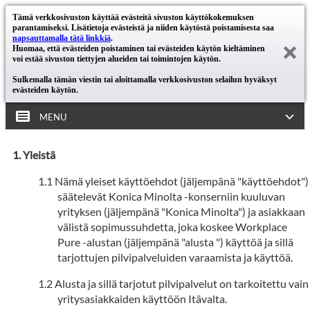
Tämä verkkosivuston käyttää evästeitä sivuston käyttökokemuksen
parantamiseksi. Lisätietoja evästeistä ja niiden käytöstä poistamisesta saa
napsauttamalla tätä linkkiä
.
Huomaa, että evästeiden poistaminen tai evästeiden käytön kieltäminen
voi estää sivuston tiettyjen alueiden tai toimintojen käytön.
Sulkemalla tämän viestin tai aloittamalla verkkosivuston selailun hyväksyt
evästeiden käytön.
MENU
Yleistä
Nämä yleiset käyttöehdot (jäljempänä "käyttöehdot")
säätelevät Konica Minolta -konserniin kuuluvan
yrityksen (jäljempänä "Konica Minolta") ja asiakkaan
välistä sopimussuhdetta, joka koskee Workplace
Pure -alustan (jäljempänä "alusta ") käyttöä ja sillä
tarjottujen pilvipalveluiden varaamista ja käyttöä.
Alusta ja sillä tarjotut pilvipalvelut on tarkoitettu vain
yritysasiakkaiden käyttöön Itävalta.