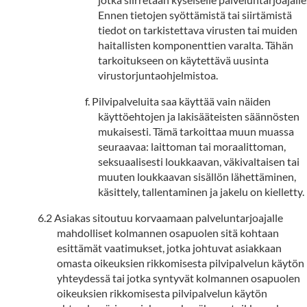
Ennen tietojen syöttämistä tai siirtämistä
tiedot on tarkistettava virusten tai muiden
haitallisten komponenttien varalta. Tähän
tarkoitukseen on käytettävä uusinta
virustorjuntaohjelmistoa.
Pilvipalveluita saa käyttää vain näiden
käyttöehtojen ja lakisääteisten säännösten
mukaisesti. Tämä tarkoittaa muun muassa
seuraavaa: laittoman tai moraalittoman,
seksuaalisesti loukkaavan, väkivaltaisen tai
muuten loukkaavan sisällön lähettäminen,
käsittely, tallentaminen ja jakelu on kielletty.
Asiakas sitoutuu korvaamaan palveluntarjoajalle
mahdolliset kolmannen osapuolen sitä kohtaan
esittämät vaatimukset, jotka johtuvat asiakkaan
omasta oikeuksien rikkomisesta pilvipalvelun käytön
yhteydessä tai jotka syntyvät kolmannen osapuolen
oikeuksien rikkomisesta pilvipalvelun käytön