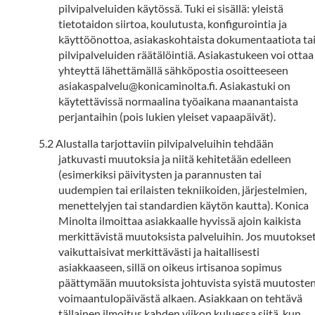
pilvipalveluiden käytössä. Tuki ei sisällä: yleistä
tietotaidon siirtoa, koulutusta, konfigurointia ja
käyttöönottoa, asiakaskohtaista dokumentaatiota ta
pilvipalveluiden räätälöintiä. Asiakastukeen voi ottaa
yhteyttä lähettämällä sähköpostia osoitteeseen
asiakaspalvelu@konicaminolta.fi. Asiakastuki on
käytettävissä normaalina työaikana maanantaista
perjantaihin (pois lukien yleiset vapaapäivät).
Alustalla tarjottaviin pilvipalveluihin tehdään
jatkuvasti muutoksia ja niitä kehitetään edelleen
(esimerkiksi päivitysten ja parannusten tai
uudempien tai erilaisten tekniikoiden, järjestelmien,
menettelyjen tai standardien käytön kautta). Konica
Minolta ilmoittaa asiakkaalle hyvissä ajoin kaikista
merkittävistä muutoksista palveluihin. Jos muutokse
vaikuttaisivat merkittävästi ja haitallisesti
asiakkaaseen, sillä on oikeus irtisanoa sopimus
päättymään muutoksista johtuvista syistä muutoste
voimaantulopäivästä alkaen. Asiakkaan on tehtävä
tällainen ilmoitus kahden viikon kuluessa siitä, kun