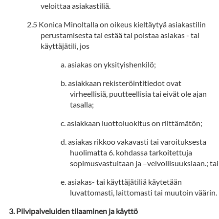
veloittaa asiakastiliä.
Konica Minoltalla on oikeus kieltäytyä asiakastilin
perustamisesta tai estää tai poistaa asiakas - tai
käyttäjätili, jos
asiakas on yksityishenkilö;
asiakkaan rekisteröintitiedot ovat
virheellisiä, puutteellisia tai eivät ole ajan
tasalla;
asiakkaan luottoluokitus on riittämätön;
asiakas rikkoo vakavasti tai varoituksesta
huolimatta 6. kohdassa tarkoitettuja
sopimusvastuitaan ja –velvollisuuksiaan.; tai
asiakas- tai käyttäjätiliä käytetään
luvattomasti, laittomasti tai muutoin väärin.
Pilvipalveluiden tilaaminen ja käyttö