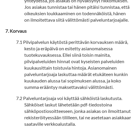
yhteydessä, jos asiakas on hyväksynyt rikkomuksen.
Jos asiakas tunnistaa tai hänen pitäisi tunnistaa, että
oikeuksien loukkaaminen on todennäköistä, hänen
on ilmoitettava siitä välittömästi palveluntarjoajalle.
Korvaus
Pilvipalvelun käytöstä perittävän korvauksen määrä,
kesto ja eräpäivä on esitetty asianomaisessa
tuotekuvauksessa. Ellei siinä toisin mainita,
pilvipalveluiden hinnat ovat kyseisten palveluiden
kuukausittain toistuvia hintoja. Asianomainen
palveluntarjoaja laskuttaa määrät etukäteen kunkin
kuukauden alussa tai sopimuksen alussa, ja koko
summa erääntyy maksettavaksi välittömästi.
Palveluntarjoaja voi käyttää sähköistä laskutusta.
Sähköiset laskut lähetetään pdf-tiedostoina
sähköpostiosoitteeseen, jonka asiakas on ilmoittanut
rekisteröityessään tililleen, tai ne asetetaan asiakkaa
saataville verkkoalustalla.