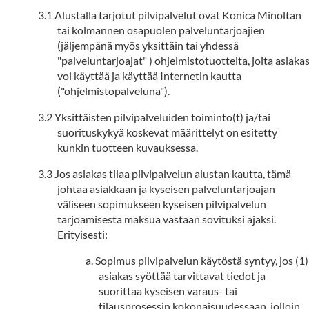
Alustalla tarjotut pilvipalvelut ovat Konica Minoltan
tai kolmannen osapuolen palveluntarjoajien
(jäljempänä myös yksittäin tai yhdessä
"palveluntarjoajat" ) ohjelmistotuotteita, joita asiaka
voi käyttää ja käyttää Internetin kautta
("ohjelmistopalveluna").
Yksittäisten pilvipalveluiden toiminto(t) ja/tai
suorituskykyä koskevat määrittelyt on esitetty
kunkin tuotteen kuvauksessa.
Jos asiakas tilaa pilvipalvelun alustan kautta, tämä
johtaa asiakkaan ja kyseisen palveluntarjoajan
väliseen sopimukseen kyseisen pilvipalvelun
tarjoamisesta maksua vastaan sovituksi ajaksi.
Erityisesti:
Sopimus pilvipalvelun käytöstä syntyy, jos (1)
asiakas syöttää tarvittavat tiedot ja
suorittaa kyseisen varaus- tai
tilausprosessin kokonaisuudessaan, jolloin