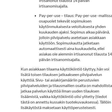
irtisanonut tilausta 14 päivän
irtisanomisajalla.
Pay-per-use – tilaus: Pay-per-use -malliss
osapuolet tekevät sopimuksen
käytönmukaisesta veloituksesta yhden
kuukauden ajaksi. Sopimus alkaa päivänä,
jolloin pilvipalvelu asetetaan asiakkaan
käyttöön. Sopimuskautta jatketaan
automaattisesti aina kuukaudella, ellei
asiakas ole aiemmin irtisanonut tilausta 14
päivän irtisanomisajalla.
Kun asiakkaan tilaama käyttökiintiö täyttyy, hän voi
lisätä toisen tilauksen jatkaakseen pilvipalvelun
käyttöä. Sivu- tai asiakirjamääriin perustuvien
pilvipalveluiden ja tilausmallien osalta on mahdollista
jatkaa palvelun käyttöä ilman uuden tilauksen
lisäämistä, vaikka käyttökiintiö olisi ylitetty (tiedot
tästä on annettu kussakin tuotekuvauksessa). Tällöin
lisäkäytöstä maksetaan käyttöperusteisesti.