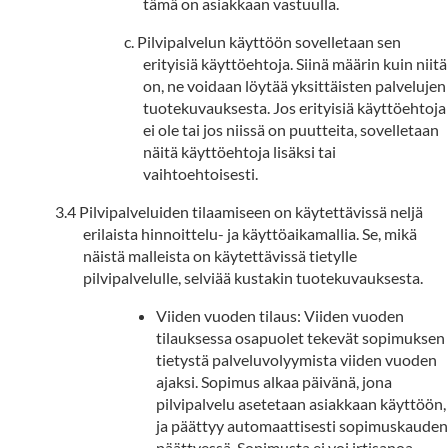
tämä on asiakkaan vastuulla.
Pilvipalvelun käyttöön sovelletaan sen
erityisiä käyttöehtoja. Siinä määrin kuin niitä
on, ne voidaan löytää yksittäisten palvelujen
tuotekuvauksesta. Jos erityisiä käyttöehtoja
ei ole tai jos niissä on puutteita, sovelletaan
näitä käyttöehtoja lisäksi tai
vaihtoehtoisesti.
Pilvipalveluiden tilaamiseen on käytettävissä neljä
erilaista hinnoittelu- ja käyttöaikamallia. Se, mikä
näistä malleista on käytettävissä tietylle
pilvipalvelulle, selviää kustakin tuotekuvauksesta.
Viiden vuoden tilaus: Viiden vuoden
tilauksessa osapuolet tekevät sopimuksen
tietystä palveluvolyymista viiden vuoden
ajaksi. Sopimus alkaa päivänä, jona
pilvipalvelu asetetaan asiakkaan käyttöön,
ja päättyy automaattisesti sopimuskauden
päättyessä. Sopimusta ei voi irtisanoa