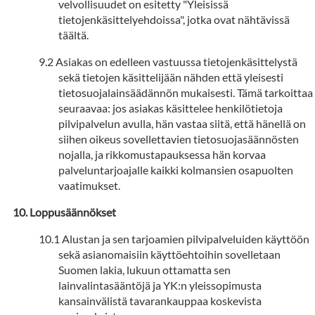
velvollisuudet on esitetty "Yleisissä
tietojenkäsittelyehdoissa", jotka ovat nähtävissä
täältä.
Asiakas on edelleen vastuussa tietojenkäsittelystä
sekä tietojen käsittelijään nähden että yleisesti
tietosuojalainsäädännön mukaisesti. Tämä tarkoittaa
seuraavaa: jos asiakas käsittelee henkilötietoja
pilvipalvelun avulla, hän vastaa siitä, että hänellä on
siihen oikeus sovellettavien tietosuojasäännösten
nojalla, ja rikkomustapauksessa hän korvaa
palveluntarjoajalle kaikki kolmansien osapuolten
vaatimukset.
Loppusäännökset
Alustan ja sen tarjoamien pilvipalveluiden käyttöön
sekä asianomaisiin käyttöehtoihin sovelletaan
Suomen lakia, lukuun ottamatta sen
lainvalintasääntöjä ja YK:n yleissopimusta
kansainvälistä tavarankauppaa koskevista