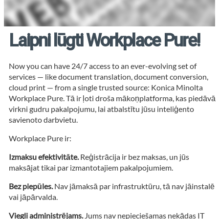
Laipni lūgti Workplace Pure!
Now you can have 24/7 access to an ever-evolving set of
services — like document translation, document conversion,
cloud print — from a single trusted source: Konica Minolta
Workplace Pure. Tā ir ļoti droša mākoņplatforma, kas piedāvā
virkni gudru pakalpojumu, lai atbalstītu jūsu inteliģento
savienoto darbvietu.
Workplace Pure ir:
Izmaksu efektivitāte.
Reģistrācija ir bez maksas, un jūs
maksājat tikai par izmantotajiem pakalpojumiem.
Bez piepūles.
Nav jāmaksā par infrastruktūru, tā nav jāinstalē
vai jāpārvalda.
Viegli administrējams.
Jums nav nepieciešamas nekādas IT