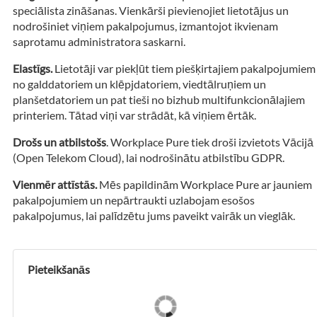
speciālista zināšanas. Vienkārši pievienojiet lietotājus un
nodrošiniet viņiem pakalpojumus, izmantojot ikvienam
saprotamu administratora saskarni.
Elastīgs.
Lietotāji var piekļūt tiem piešķirtajiem pakalpojumiem
no galddatoriem un klēpjdatoriem, viedtālruņiem un
planšetdatoriem un pat tieši no bizhub multifunkcionālajiem
printeriem. Tātad viņi var strādāt, kā viņiem ērtāk.
Drošs un atbilstošs
. Workplace Pure tiek droši izvietots Vācijā
(Open Telekom Cloud), lai nodrošinātu atbilstību GDPR.
Vienmēr attīstās.
Mēs papildinām Workplace Pure ar jauniem
pakalpojumiem un nepārtraukti uzlabojam esošos
pakalpojumus, lai palīdzētu jums paveikt vairāk un vieglāk.
Pieteikšanās