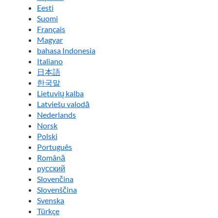
Eesti
Suomi
Français
Magyar
bahasa Indonesia
Italiano
日本語
한국말
Lietuvių kalba
Latviešu valodā
Nederlands
Norsk
Polski
Português
Română
pусский
Slovenčina
Slovenščina
Svenska
Türkçe